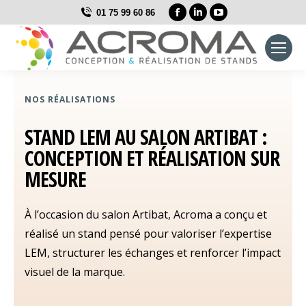
La
La
La
01 75 99 60 86
page
page
page
Facebook
LinkedIn
YouTube
s'ouvre
s'ouvre
s'ouvre
dans
dans
dans
une
une
une
NOS RÉALISATIONS
nouvelle
nouvelle
nouvelle
STAND LEM AU SALON ARTIBAT :
fenêtre
fenêtre
fenêtre
CONCEPTION ET RÉALISATION SUR
MESURE
À l’occasion du salon Artibat, Acroma a conçu et
réalisé un stand pensé pour valoriser l’expertise
LEM, structurer les échanges et renforcer l’impact
visuel de la marque.