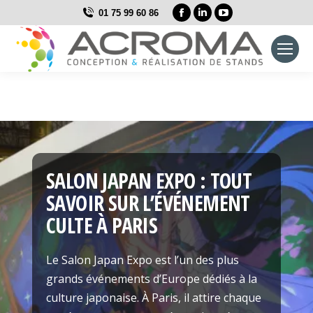
La
La
La
01 75 99 60 86
page
page
page
Facebook
LinkedIn
YouTube
s'ouvre
s'ouvre
s'ouvre
dans
dans
dans
une
une
une
nouvelle
nouvelle
nouvelle
fenêtre
fenêtre
fenêtre
SALON JAPAN EXPO : TOUT
SAVOIR SUR L’ÉVÉNEMENT
CULTE À PARIS
Le Salon Japan Expo est l’un des plus
grands événements d’Europe dédiés à la
culture japonaise. À Paris, il attire chaque