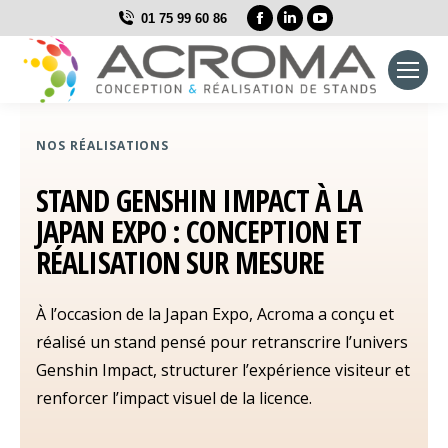
La
La
La
01 75 99 60 86
page
page
page
Facebook
LinkedIn
YouTube
s'ouvre
s'ouvre
s'ouvre
dans
dans
dans
une
une
une
NOS RÉALISATIONS
nouvelle
nouvelle
nouvelle
STAND GENSHIN IMPACT À LA
fenêtre
fenêtre
fenêtre
JAPAN EXPO : CONCEPTION ET
RÉALISATION SUR MESURE
À l’occasion de la Japan Expo, Acroma a conçu et
réalisé un stand pensé pour retranscrire l’univers
Genshin Impact, structurer l’expérience visiteur et
renforcer l’impact visuel de la licence.