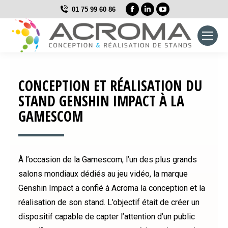
La
La
La
01 75 99 60 86
page
page
page
Facebook
LinkedIn
YouTube
s'ouvre
s'ouvre
s'ouvre
dans
dans
dans
une
une
une
CONCEPTION ET RÉALISATION DU
nouvelle
nouvelle
nouvelle
STAND GENSHIN IMPACT À LA
fenêtre
fenêtre
fenêtre
GAMESCOM
À l’occasion de la Gamescom, l’un des plus grands
salons mondiaux dédiés au jeu vidéo, la marque
Genshin Impact a confié à Acroma la conception et la
réalisation de son stand. L’objectif était de créer un
dispositif capable de capter l’attention d’un public