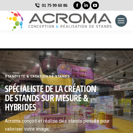
La
La
La
01 75 99 60 86
page
page
page
Facebook
LinkedIn
YouTube
s'ouvre
s'ouvre
s'ouvre
dans
dans
dans
une
une
une
nouvelle
nouvelle
nouvelle
fenêtre
fenêtre
fenêtre
STANDISTE & CRÉATION DE STANDS
SPÉCIALISTE DE LA CRÉATION
DE STANDS SUR MESURE &
HYBRIDES
Acroma conçoit et réalise des stands pensés pour
valoriser votre image,