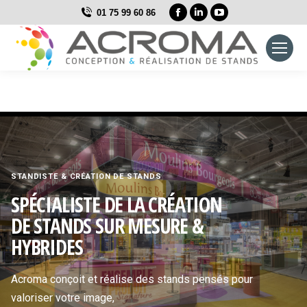
La
La
La
01 75 99 60 86
page
page
page
Facebook
LinkedIn
YouTube
s'ouvre
s'ouvre
s'ouvre
dans
dans
dans
une
une
une
nouvelle
nouvelle
nouvelle
fenêtre
fenêtre
fenêtre
STANDISTE & CRÉATION DE STANDS
SPÉCIALISTE DE LA CRÉATION
DE STANDS SUR MESURE &
HYBRIDES
Acroma conçoit et réalise des stands pensés pour
valoriser votre image,