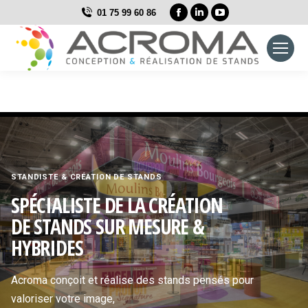
La
La
La
01 75 99 60 86
page
page
page
Facebook
LinkedIn
YouTube
s'ouvre
s'ouvre
s'ouvre
dans
dans
dans
une
une
une
nouvelle
nouvelle
nouvelle
fenêtre
fenêtre
fenêtre
STANDISTE & CRÉATION DE STANDS
SPÉCIALISTE DE LA CRÉATION
DE STANDS SUR MESURE &
HYBRIDES
Acroma conçoit et réalise des stands pensés pour
valoriser votre image,