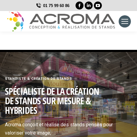
La
La
La
01 75 99 60 86
page
page
page
Facebook
LinkedIn
YouTube
s'ouvre
s'ouvre
s'ouvre
dans
dans
dans
une
une
une
nouvelle
nouvelle
nouvelle
fenêtre
fenêtre
fenêtre
STANDISTE & CRÉATION DE STANDS
SPÉCIALISTE DE LA CRÉATION
DE STANDS SUR MESURE &
HYBRIDES
Acroma conçoit et réalise des stands pensés pour
valoriser votre image,