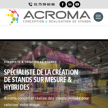
La
La
La
01 75 99 60 86
page
page
page
Facebook
LinkedIn
YouTube
s'ouvre
s'ouvre
s'ouvre
dans
dans
dans
une
une
une
nouvelle
nouvelle
nouvelle
fenêtre
fenêtre
fenêtre
STANDISTE & CRÉATION DE STANDS
SPÉCIALISTE DE LA CRÉATION
DE STANDS SUR MESURE &
HYBRIDES
Acroma conçoit et réalise des stands pensés pour
valoriser votre image,