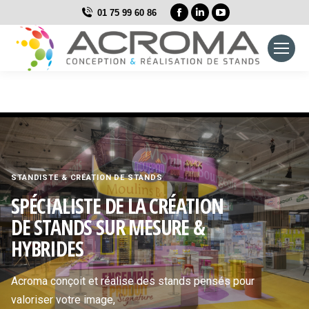
La
La
La
01 75 99 60 86
page
page
page
Facebook
LinkedIn
YouTube
s'ouvre
s'ouvre
s'ouvre
dans
dans
dans
une
une
une
nouvelle
nouvelle
nouvelle
fenêtre
fenêtre
fenêtre
STANDISTE & CRÉATION DE STANDS
SPÉCIALISTE DE LA CRÉATION
DE STANDS SUR MESURE &
HYBRIDES
Acroma conçoit et réalise des stands pensés pour
valoriser votre image,