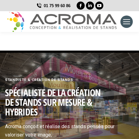
La
La
La
01 75 99 60 86
page
page
page
Facebook
LinkedIn
YouTube
s'ouvre
s'ouvre
s'ouvre
dans
dans
dans
une
une
une
nouvelle
nouvelle
nouvelle
fenêtre
fenêtre
fenêtre
STANDISTE & CRÉATION DE STANDS
SPÉCIALISTE DE LA CRÉATION
DE STANDS SUR MESURE &
HYBRIDES
Acroma conçoit et réalise des stands pensés pour
valoriser votre image,