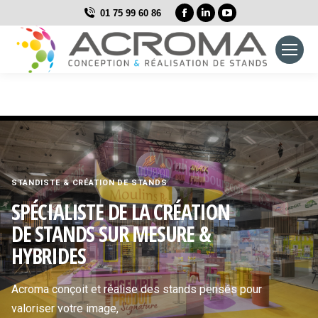
La
La
La
01 75 99 60 86
page
page
page
Facebook
LinkedIn
YouTube
s'ouvre
s'ouvre
s'ouvre
dans
dans
dans
une
une
une
nouvelle
nouvelle
nouvelle
fenêtre
fenêtre
fenêtre
STANDISTE & CRÉATION DE STANDS
SPÉCIALISTE DE LA CRÉATION
DE STANDS SUR MESURE &
HYBRIDES
Acroma conçoit et réalise des stands pensés pour
valoriser votre image,