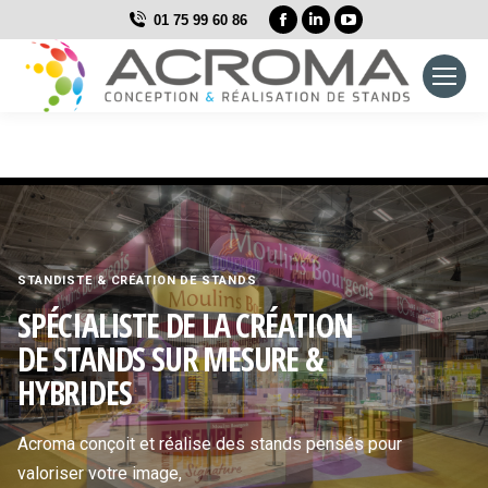
La
La
La
01 75 99 60 86
page
page
page
Facebook
LinkedIn
YouTube
s'ouvre
s'ouvre
s'ouvre
dans
dans
dans
une
une
une
nouvelle
nouvelle
nouvelle
fenêtre
fenêtre
fenêtre
STANDISTE & CRÉATION DE STANDS
SPÉCIALISTE DE LA CRÉATION
DE STANDS SUR MESURE &
HYBRIDES
Acroma conçoit et réalise des stands pensés pour
valoriser votre image,