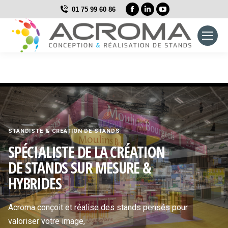
La
La
La
01 75 99 60 86
page
page
page
Facebook
LinkedIn
YouTube
s'ouvre
s'ouvre
s'ouvre
dans
dans
dans
une
une
une
nouvelle
nouvelle
nouvelle
fenêtre
fenêtre
fenêtre
STANDISTE & CRÉATION DE STANDS
SPÉCIALISTE DE LA CRÉATION
DE STANDS SUR MESURE &
HYBRIDES
Acroma conçoit et réalise des stands pensés pour
valoriser votre image,