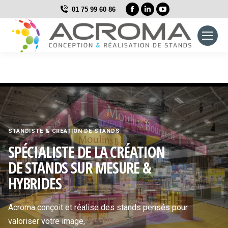
La
La
La
01 75 99 60 86
page
page
page
Facebook
LinkedIn
YouTube
s'ouvre
s'ouvre
s'ouvre
dans
dans
dans
une
une
une
nouvelle
nouvelle
nouvelle
fenêtre
fenêtre
fenêtre
STANDISTE & CRÉATION DE STANDS
SPÉCIALISTE DE LA CRÉATION
DE STANDS SUR MESURE &
HYBRIDES
Acroma conçoit et réalise des stands pensés pour
valoriser votre image,